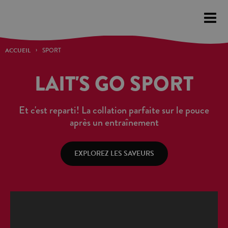
Please
note:
This
website
ACCUEIL
SPORT
includes
LAIT'S GO SPORT
an
accessibility
system.
Et c'est reparti! La collation parfaite sur le pouce
après un entraînement
EXPLOREZ LES SAVEURS